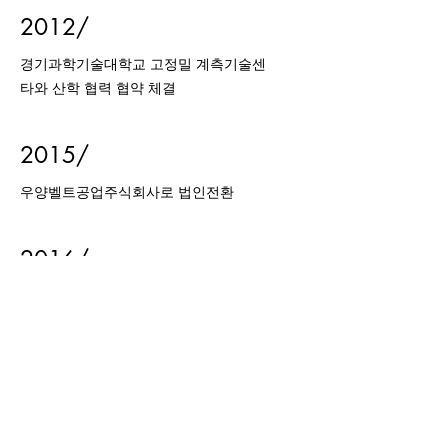
2012/
경기과학기술대학교 고정밀 계측기술센
타와 산학 협력 협약 체결
2015/
우양벨트공업주식회사로 법인전환
2016/
장축 Timing Pulley 개발과 크라운
Timing Pulley 개발
2017/
기술평가 우수기업 인증을 획득
​시화공단 MTV 첨단지구 사옥 및 공장