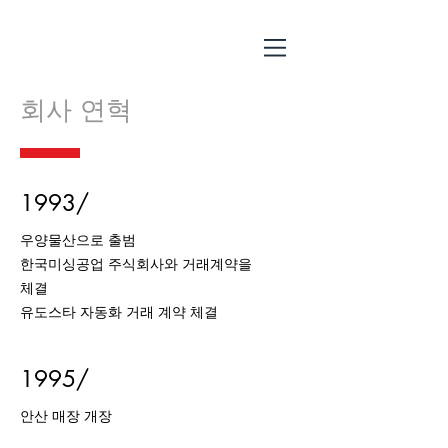
WooYang Belt
Industrial Company
​회사 연혁
1993/
우양물산으로 출범
한국미싱공업 주식회사와 거래계약을
체결
​유도스타 자동화 거래 계약 체결
1995/
안산 매장 개장